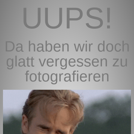
UUPS!
Da haben wir doch
glatt vergessen zu
fotografieren